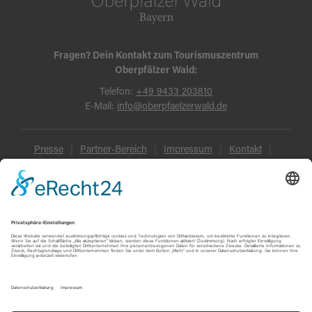
Fragen? Dein Kontakt zum Tourismuszentrum
Oberpfälzer Wald:
Telefon:
+49 9433 203810
E-Mail:
info@oberpfaelzerwald.de
Presse
Partner-Bereich
Impressum
Kontakt
Datenschutz
AGB und Reisebedingungen
Widerruf
Barrierefreiheit