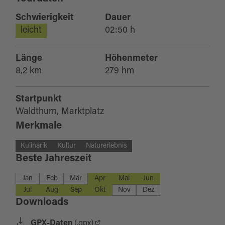
Schwierigkeit
Dauer
leicht
02:50 h
Länge
Höhenmeter
8,2 km
279 hm
Startpunkt
Waldthurn, Marktplatz
Merkmale
Kulinarik
Kultur
Naturerlebnis
Beste Jahreszeit
Jan
Feb
Mär
Apr
Mai
Jun
Jul
Aug
Sep
Okt
Nov
Dez
Downloads
GPX-Daten
(.gpx)