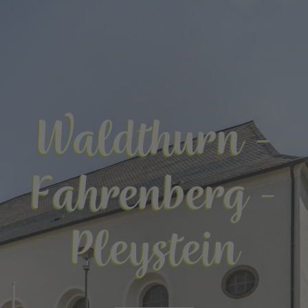
Waldthurn -
Fahrenberg -
Pleystein