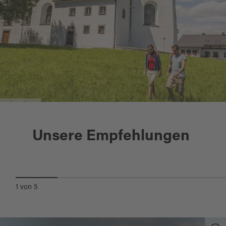
Fahrenberg
Waldthurn
Unsere Empfehlungen
NATURKULTURWEG
1
von
5