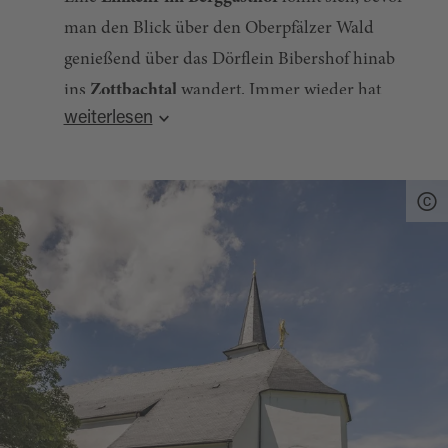
man den Blick über den Oberpfälzer Wald
genießend über das Dörflein Bibershof hinab
ins
Zottbachtal
wandert. Immer wieder hat
weiterlesen
man dabei das markante Ziel vor Augen, das
Städtchen Pleystein
mit dem
Rosenquarzfels inmitten der Altstadt
, gekrönt
von der weithin sichtbaren Klosterkirche.
Quelle:
tourinfra.com
, zuletzt geändert am 20.11.2024