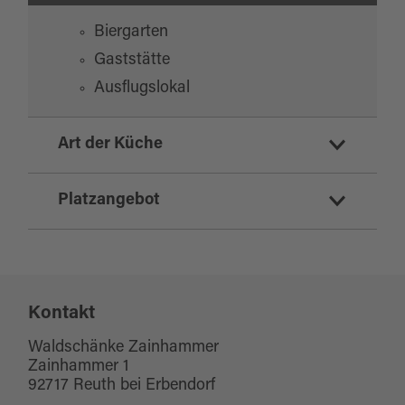
Biergarten
Gaststätte
Ausflugslokal
Art der Küche
deutsch
Platzangebot
vegetarisch
regionale Küche
Sitzplätze Innenbereich:
70
Kontakt
Sitzplätze Außenbereich:
100
Waldschänke Zainhammer
Zainhammer 1
92717 Reuth bei Erbendorf