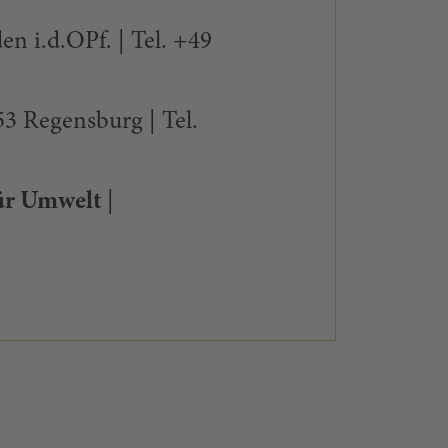
n i.d.OPf. | Tel. +49
53 Regensburg | Tel.
ür Umwelt
|