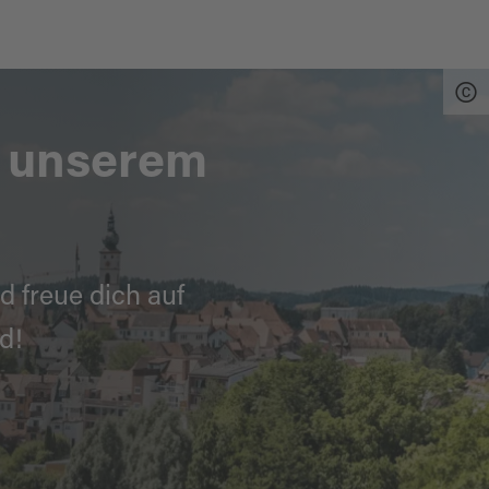
 | 93059 Regensburg |
n unserem
d freue dich auf
d!