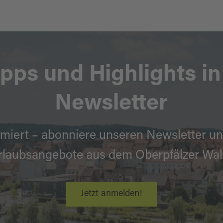
chenreuth.de
andkreis Regensburg
| Altmühlstraße 3
9495 |
tourismus@landratsamt-
www.landkreis-regensburg.de
ipps und Highlights i
Newsletter
miert – abonniere unseren Newsletter un
rlaubsangebote aus dem Oberpfälzer Wal
Jetzt anmelden!