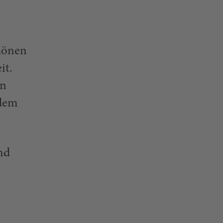
hönen
it.
en
rdem
nd