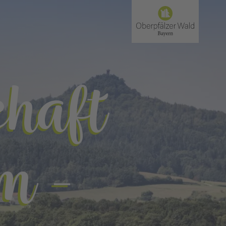
haft
m -