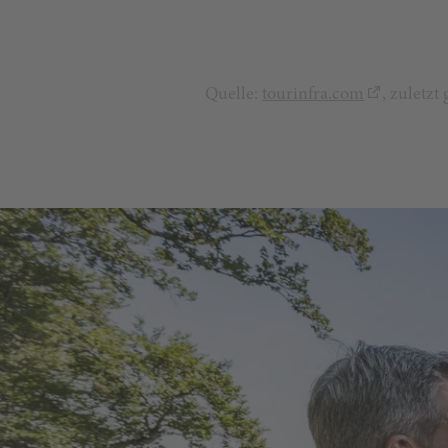
Quelle:
tourinfra.com
, zuletz