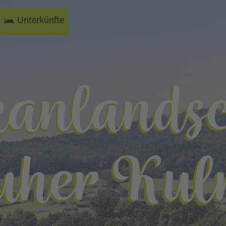
Unterkünfte
kanlandsc
uher Kul