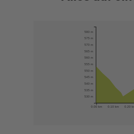
Karte öffnen
580 m
575 m
570 m
565 m
560 m
555 m
550 m
545 m
540 m
535 m
530 m
0.00 km
0.10 km
0.20 k