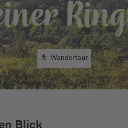
iner Rin
Wandertour
en Blick