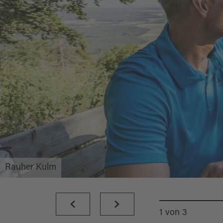
Rauher Kulm
1
von
3