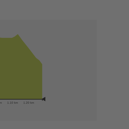
+
−
km
1.10 km
1.20 km