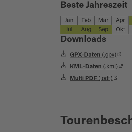
Beste Jahreszeit
Jan
Feb
Mär
Apr
Jul
Aug
Sep
Okt
Downloads
GPX-Daten
(.gpx)
KML-Daten
(.kml)
Multi PDF
(.pdf)
Tourenbesc