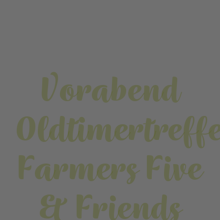
Vorabend
Oldtimertreff
Farmers Five
& Friends