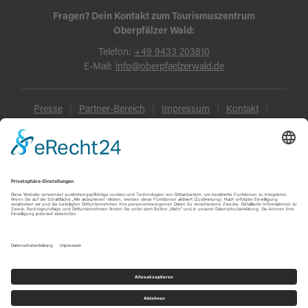
Fragen? Dein Kontakt zum Tourismuszentrum
Oberpfälzer Wald:
Telefon:
+49 9433 203810
E-Mail:
info@oberpfaelzerwald.de
Presse
Partner-Bereich
Impressum
Kontakt
Datenschutz
AGB und Reisebedingungen
Widerruf
Barrierefreiheit