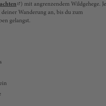
eachten
) mit angrenzendem Wildgehege. Je
ück deiner Wanderung an, bis du zum
ben gelangst.
s
ein
e