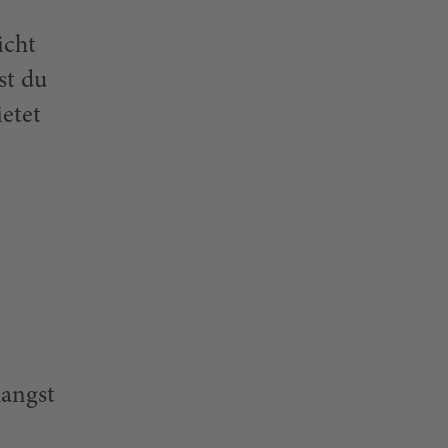
icht
st du
etet
langst