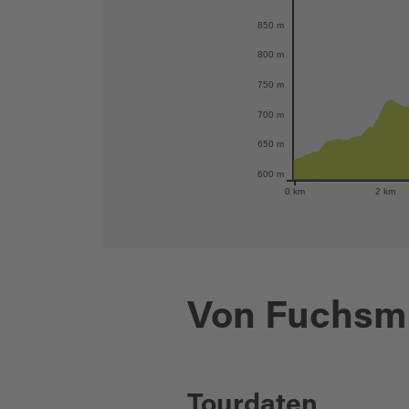
850 m
800 m
750 m
700 m
650 m
600 m
0 km
2 km
Von Fuchsm
Tourdaten