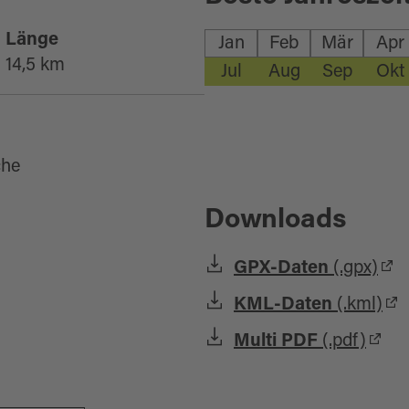
Länge
Jan
Feb
Mär
Apr
14,5 km
Jul
Aug
Sep
Okt
che
Downloads
GPX-Daten
(.gpx)
KML-Daten
(.kml)
Multi PDF
(.pdf)