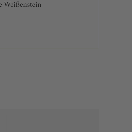
ne Weißenstein
+
−