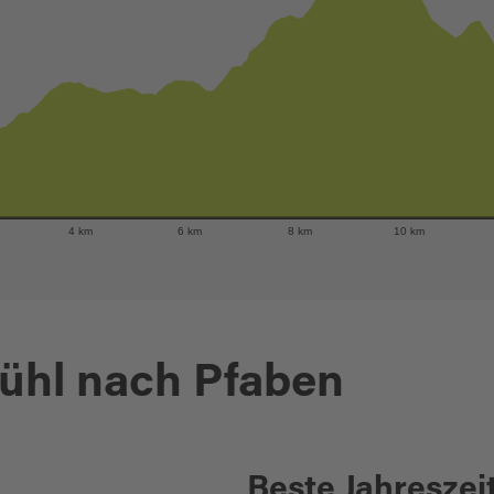
4 km
6 km
8 km
10 km
ühl nach Pfaben
Beste Jahreszei