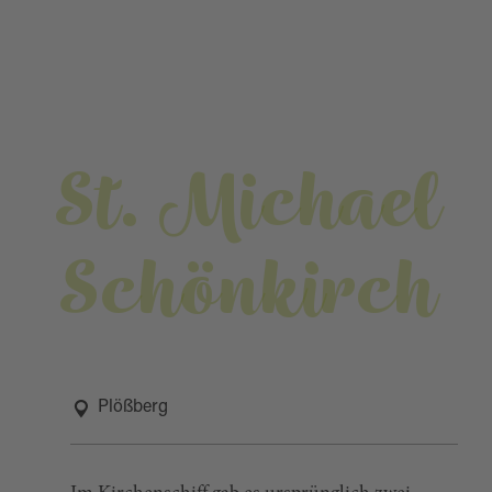
St. Michael
Schönkirch
Plößberg