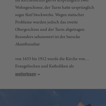
Im Kirchenschiff gab es ursprünglich zwei
Wohngeschosse, der Turm hatte ursprünglich
sogar fünf Stockwerke. Wegen statischer
Probleme wurden jedoch das zweite
Obergeschoss und der Turm abgetragen.
Besonders sehenswert ist der barocke
Akanthusaltar.
von 1653 bis 1912 wurde die Kirche von
Evangelischen und Katholiken als
Simultankirche gemeinsam genutzt. Sie liegt an
weiterlesen
Informationen auch bei der Gäste-Info
der Route 8 des Simultankirchen-Radweges
Plößberg, Tel. 09636/921110
www.simultankirche-radweg.de
www.ploessberg..de
Adresse der Kirche: