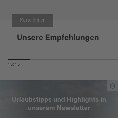
Karte öffnen
Plößberg
Unsere Empfehlungen
NATURBADEPLATZ GROSSER W
EIHER
1
von
5
Urlaubstipps und Highlights in
unserem Newsletter