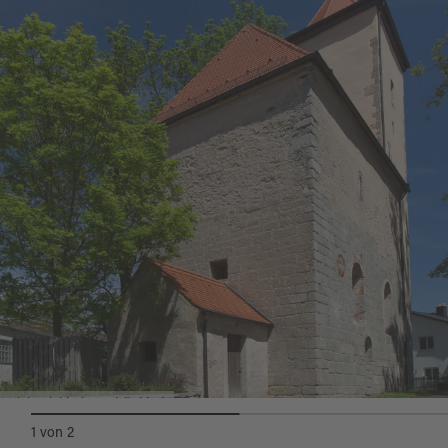
Kirchweg 5, 95703 Plößberg/Schönkirch
Quelle:
destination.one
, zuletzt geändert am 14.05.2024
Michaelskirche Schönkirch
1
von
2