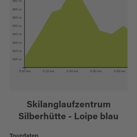
865 m
860 m
855 m
850 m
845 m
840 m
835 m
830 m
0.00 km
0.20 km
0.40 km
0.60 km
0.80 km
Skilanglaufzentrum
Silberhütte - Loipe blau
Tourdaten