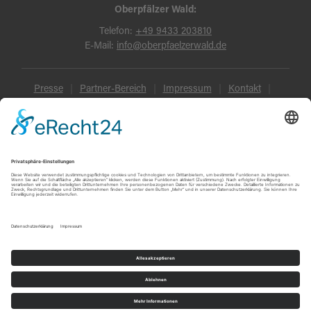
Oberpfälzer Wald:
Telefon:
+49 9433 203810
E-Mail:
info@oberpfaelzerwald.de
Presse
Partner-Bereich
Impressum
Kontakt
Datenschutz
AGB und Reisebedingungen
Widerruf
Barrierefreiheit
© Oberpfälzer Wald 2026