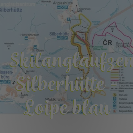
Skilanglaufze
Silberhütte -
Loipe blau