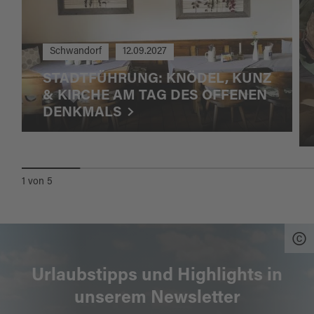
Schwandorf
12.09.2027
STADTFÜHRUNG: KNÖDEL, KUNZ
& KIRCHE AM TAG DES OFFENEN
DENKMALS
1
von
5
Urlaubstipps und Highlights in
unserem Newsletter