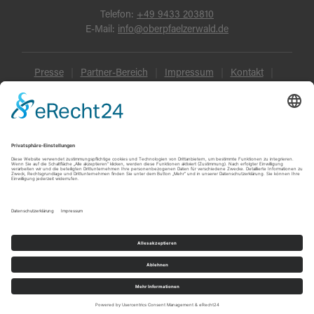
Telefon:
+49 9433 203810
E-Mail:
info@oberpfaelzerwald.de
Presse
Partner-Bereich
Impressum
Kontakt
Datenschutz
AGB und Reisebedingungen
Widerruf
Barrierefreiheit
© Oberpfälzer Wald 2026
Touren
Erlebnisse
Karte