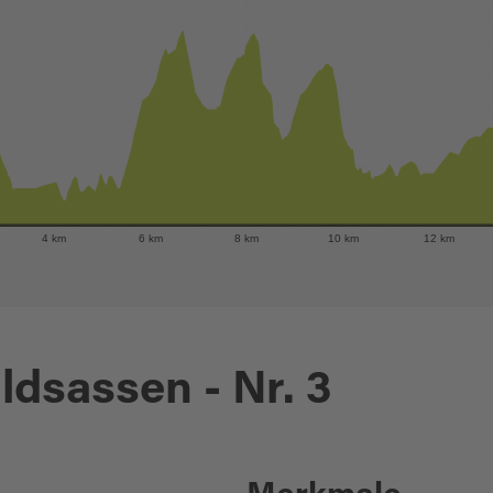
4 km
6 km
8 km
10 km
12 km
dsassen - Nr. 3