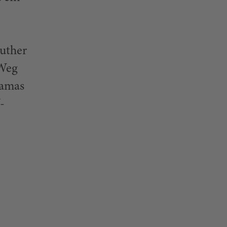
uther
 Weg
Lamas
-