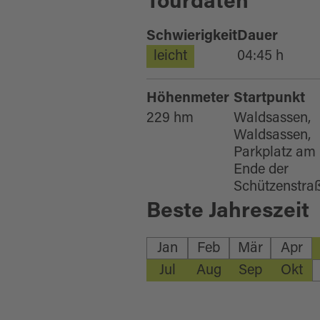
Tourdaten
Schwierigkeit
Dauer
leicht
04:45 h
Höhenmeter
Startpunkt
229 hm
Waldsassen,
Waldsassen,
Parkplatz am
Ende der
Schützenstra
Beste Jahreszeit
Jan
Feb
Mär
Apr
Jul
Aug
Sep
Okt