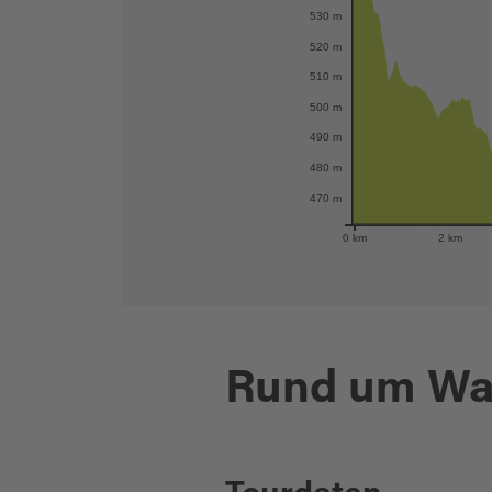
530 m
520 m
510 m
500 m
490 m
480 m
470 m
0 km
2 km
Rund um Wal