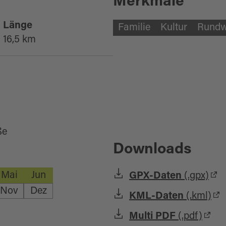
Merkmale
Länge
Familie
Kultur
Rund
16,5 km
ße
Downloads
Mai
Jun
GPX-Daten
(.gpx)
Nov
Dez
KML-Daten
(.kml)
Multi PDF
(.pdf)