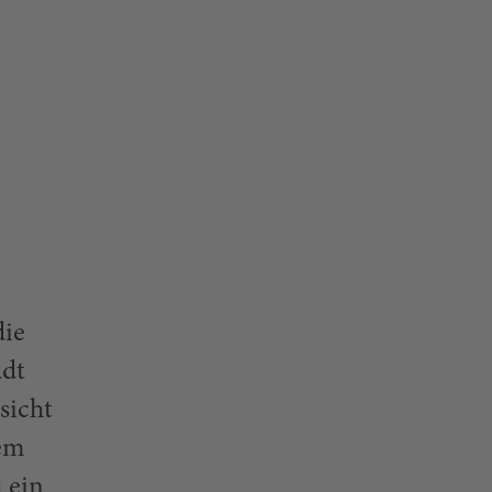
die
adt
sicht
nem
 ein