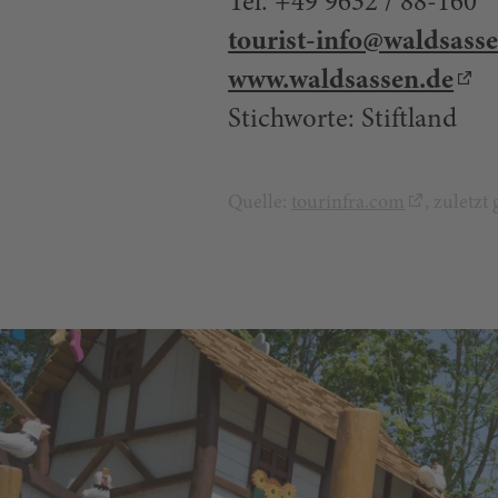
Tel. +49 9632 / 88-160
tourist-info@waldsass
www.waldsassen.de
Stichworte: Stiftland
Quelle:
tourinfra.com
, zuletz