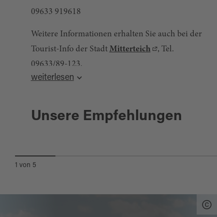
09633 919618
Weitere Informationen erhalten Sie auch bei der
Tourist-Info der Stadt
Mitterteich
, Tel.
09633/89-123.
weiterlesen
Stichworte: Stiftland
Mitterteich
Unsere Empfehlungen
RUND UM MITTERTEICH -
Quelle:
tourinfra.com
, zuletzt geändert am 15.09.2022
SOMMERROUTE 2
1
von
5