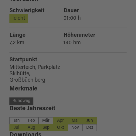
Schwierigkeit
Dauer
leicht
01:00 h
Länge
Höhenmeter
7,2 km
140 hm
Startpunkt
Mitterteich, Parkplatz
Skihütte,
Großbüchlberg
Merkmale
Rundweg
Beste Jahreszeit
Jan
Feb
Mär
Apr
Mai
Jun
Jul
Aug
Sep
Okt
Nov
Dez
Downloads