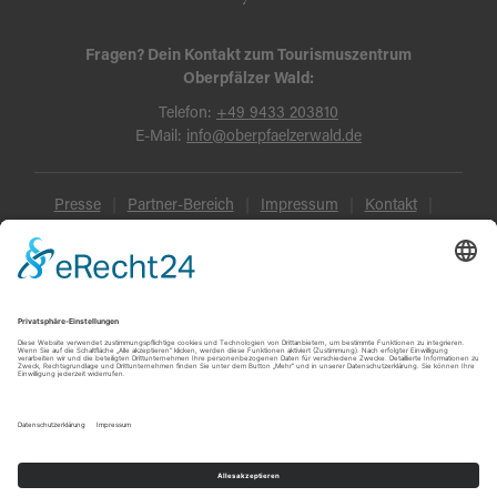
Fragen? Dein Kontakt zum Tourismuszentrum
Oberpfälzer Wald:
Telefon:
+49 9433 203810
E-Mail:
info@oberpfaelzerwald.de
Presse
Partner-Bereich
Impressum
Kontakt
Datenschutz
AGB und Reisebedingungen
Widerruf
Barrierefreiheit