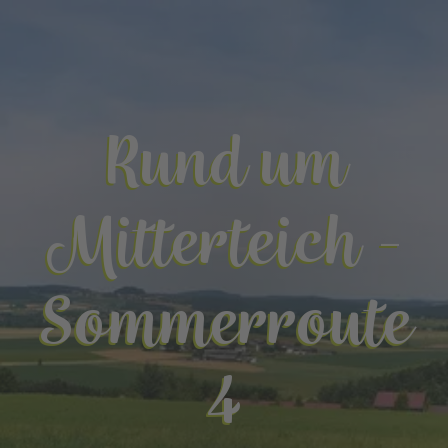
Rund um
Mitterteich -
Sommerroute
4