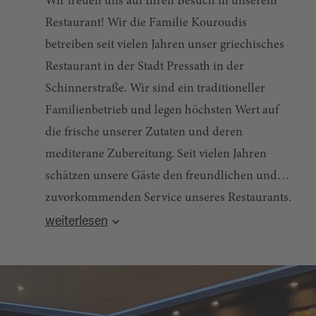
Wir freuen uns auf Ihren Besuch in unserem
Restaurant! Wir die Familie Kouroudis
betreiben seit vielen Jahren unser griechisches
Restaurant in der Stadt Pressath in der
Schinnerstraße. Wir sind ein traditioneller
Familienbetrieb und legen höchsten Wert auf
die frische unserer Zutaten und deren
mediterane Zubereitung. Seit vielen Jahren
schätzen unsere Gäste den freundlichen und
zuvorkommenden Service unseres Restaurants.
Quelle:
destination.one
, zuletzt geändert am 18.05.2021
Unser Ziel ist es, dass Sie sich bei uns wie im
weiterlesen
Urlaub fühlen und sich bei guten Essen und
Trinken verwöhnen lassen!