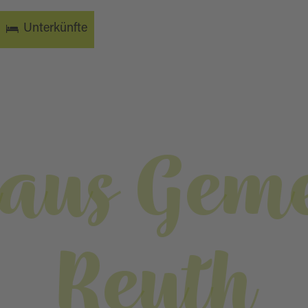
Unterkünfte
aus Gem
Reuth