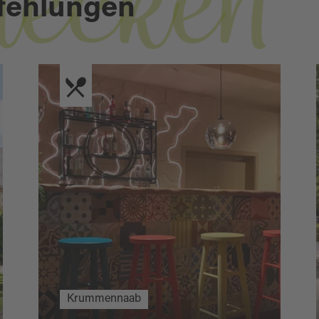
decken
fehlungen
Krummennaab