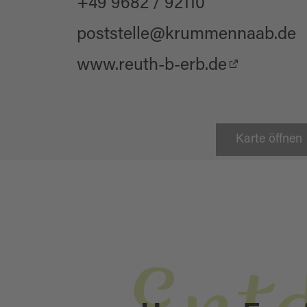
+49 9682 / 92110
poststelle@krummennaab.de
www.reuth-b-erb.de
Karte öffnen