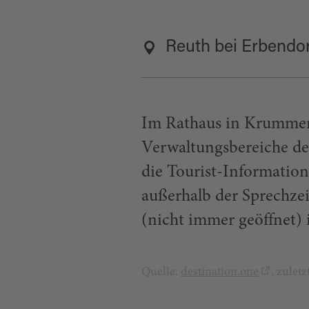
Reuth bei Erbendo
Im Rathaus in Krummen
Verwaltungsbereiche d
die Tourist-Informatio
außerhalb der Sprechze
(nicht immer geöffnet) 
Quelle:
destination.one
, zulet