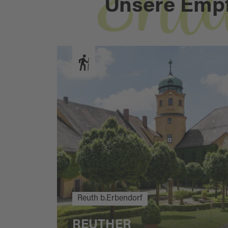
Ent
Unsere Emp
Reuth b.Erbendorf
REUTHER