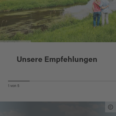
Blick auf Pressath
Pressath
Unsere Empfehlungen
PRESSATH - VGP W3
1
von
5