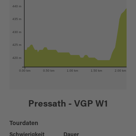
440 m
435 m
430 m
425 m
420 m
0.00 km
0.50 km
1.00 km
1.50 km
2.00 km
Pressath - VGP W1
Tourdaten
Schwierigkeit
Dauer