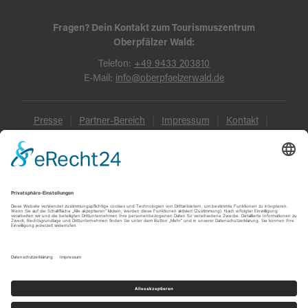
Fragen? Dein Kontakt zum Tourismuszentrum
Oberpfälzer Wald:
Telefon:
+49 9433 203810
E-Mail:
info@oberpfaelzerwald.de
Presse
Partner-Bereich
Impressum
Kontakt
Datenschutz
AGB und Reisebedingungen
Widerruf
Barrierefreiheit