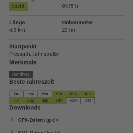
leicht
01:15 h
Länge
Höhenmeter
4,6 km
29 hm
Startpunkt
Pressath, Jahnstraße
Merkmale
Rundweg
Beste Jahreszeit
Jan
Feb
Mär
Apr
Mai
Jun
Jul
Aug
Sep
Okt
Nov
Dez
Downloads
GPX-Daten
(.gpx)