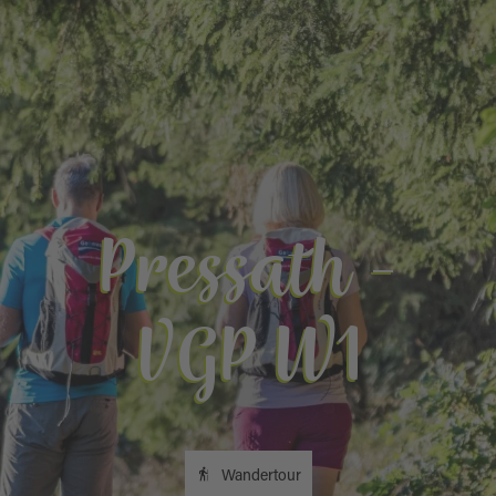
Pressath -
VGP W1
Wandertour