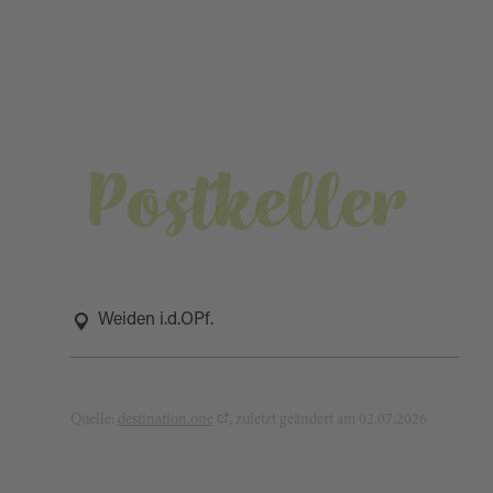
Postkeller
Weiden i.d.OPf.
Quelle:
destination.one
, zuletzt geändert am 02.07.2026