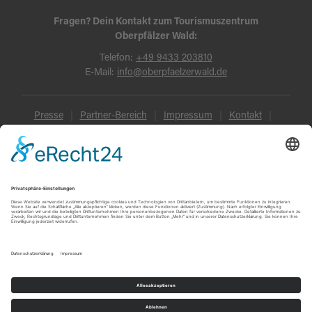
Fragen? Dein Kontakt zum Tourismuszentrum
Oberpfälzer Wald:
Telefon:
+49 9433 203810
E-Mail:
info@oberpfaelzerwald.de
Presse
Partner-Bereich
Impressum
Kontakt
Datenschutz
AGB und Reisebedingungen
Widerruf
Barrierefreiheit