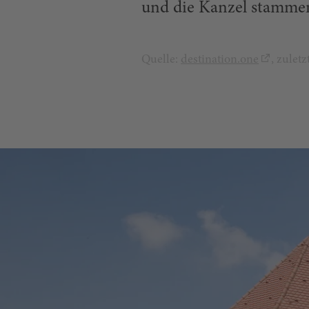
und die Kanzel stammen
Quelle:
destination.one
, zulet