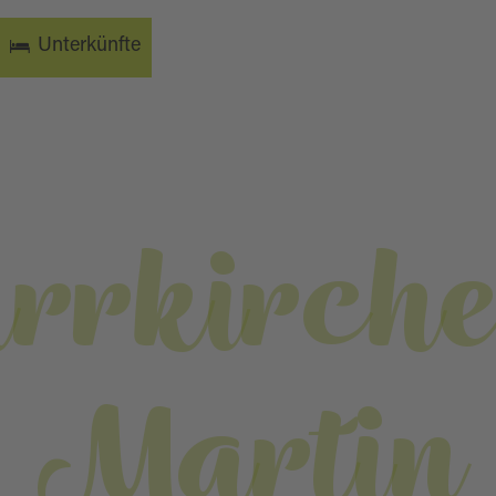
Unterkünfte
rrkirche
Martin