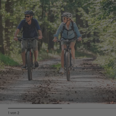
eines slawischen Gräberfeldes. Vor der Fassade
Rauhen Kulm
erklimmen möchte, der folgt nun
der ehemaligen Rokokokirche geht der Ausblick
der Beschilderung „NEW 23“ den Stadtplatz
weit Richtung Westen.
entlang und hinauf in den Kulmwald. Der
Gipfel des Basaltkegels ist jedoch auf dem
letzten Stück nur zu Fuß zu erreichen (ca. 15
min Fußweg, festes Schuhwerk erforderlich).
Der Rundweg NEW 15 führt um die
Felsformation des
Kleinen Kulmes
herum
weiter Richtung
Mockersdorf
mit seiner
Rokokokirche St. Michael. Durch Felder und
Wiesen geht es weiter um den Rauhen Kulm
herum ins Haidenaabtal. Vorbei am Schloss
Wolframshof
(Privatbesitz) erreichen Sie
Kastl
.
Radfahrer im Wald
Durch Unterbruck gelangen Sie nach
Trabitz
.
1
von
2
Der barocke Wirtschaftshof am Mühlweiher