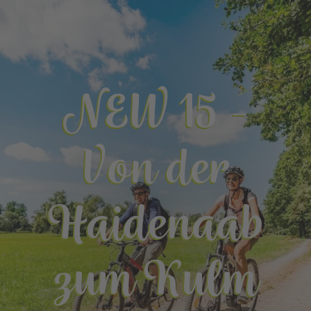
NEW 15 -
Von der
Haidenaab
zum Kulm