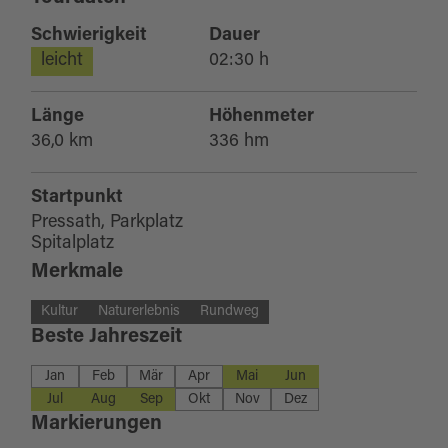
Schwierigkeit
Dauer
leicht
02:30 h
Länge
Höhenmeter
36,0 km
336 hm
Startpunkt
Pressath, Parkplatz
Spitalplatz
Merkmale
Kultur
Naturerlebnis
Rundweg
Beste Jahreszeit
Jan
Feb
Mär
Apr
Mai
Jun
Jul
Aug
Sep
Okt
Nov
Dez
Markierungen