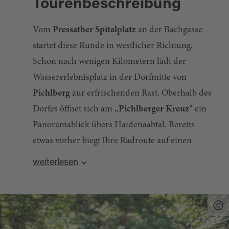
Tourenbeschreibung
Vom
Pressather Spitalplatz
an der Bachgasse
startet diese Runde in westlicher Richtung.
Schon nach wenigen Kilometern lädt der
Wassererlebnisplatz in der Dorfmitte von
Pichlberg
zur erfrischenden Rast. Oberhalb des
Dorfes öffnet sich am „
Pichlberger Kreuz
“ ein
Panoramablick übers Haidenaabtal. Bereits
etwas vorher biegt Ihre Radroute auf einen
Feldweg ein, der über den sagenumwobenen
weiterlesen
Höhenzug des Hellerberges hinüber zum
Über
Scheckenhof
kommen Sie hinauf nach
Barbaraberg
führt. An der Ruine der
Neustadt am Kulm
. Der weitläufige Marktplatz
ehemaligen Wallfahrtkirche informiert eine
wird von stattlichen Ackerbürgerhäusern mit
Tafel über die archäologischen Ausgrabungen
schönen Sandsteinfassaden gesäumt. Wer den