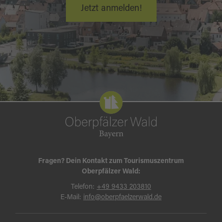
Neustadt am Kulm - Kastl - Trabitz - Pressath
Jetzt anmelden!
Oberflächenbeschaffenheit:
fast durchgehend
Asphaltstraßen, davon einige Kilometer
Kreisstraße, sonst Nebenstraßen, zwei
Abschnitte Feldweg
Bahnanschluss:
Pressath, Kemnath-Neustadt
und Trabitz
Quelle:
tourinfra.com
, zuletzt geändert am 14.08.2025
Fragen? Dein Kontakt zum Tourismuszentrum
Oberpfälzer Wald:
Telefon:
+49 9433 203810
E-Mail:
info@oberpfaelzerwald.de