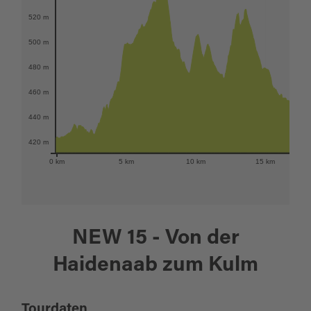
520 m
500 m
480 m
460 m
440 m
420 m
0 km
5 km
10 km
15 km
NEW 15 - Von der
Haidenaab zum Kulm
Tourdaten