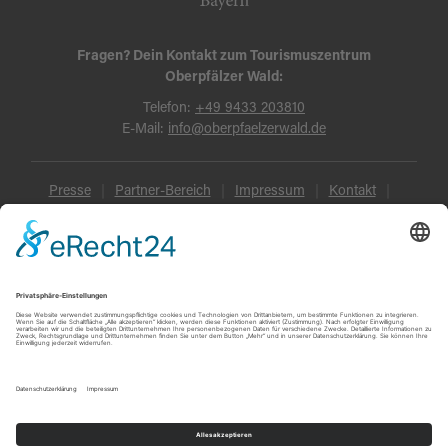
Fragen? Dein Kontakt zum Tourismuszentrum
Oberpfälzer Wald:
Telefon:
+49 9433 203810
E-Mail:
info@oberpfaelzerwald.de
Presse
Partner-Bereich
Impressum
Kontakt
Datenschutz
AGB und Reisebedingungen
Widerruf
Barrierefreiheit