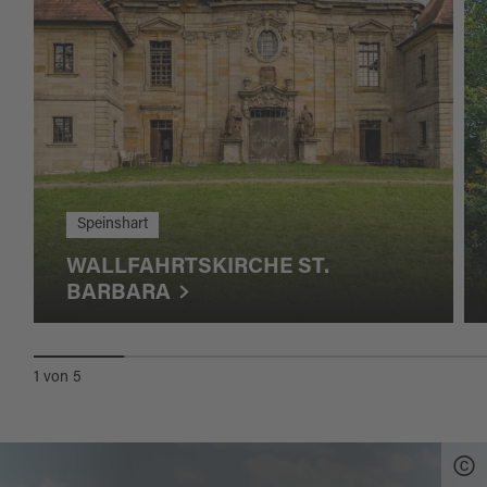
Speinshart
WALLFAHRTSKIRCHE ST.
BARBARA
1
von
5