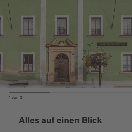
Haus der Heimat Pressath, ©Oberpfälzer Wald, Norbert Eimer
1
von
3
Alles auf einen Blick