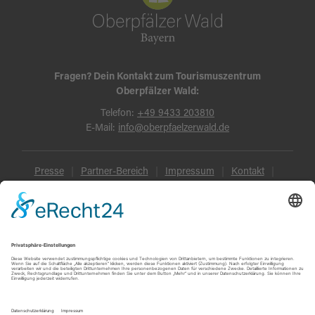
Fragen? Dein Kontakt zum Tourismuszentrum
Oberpfälzer Wald:
Telefon:
+49 9433 203810
E-Mail:
info@oberpfaelzerwald.de
Presse
Partner-Bereich
Impressum
Kontakt
Datenschutz
AGB und Reisebedingungen
Widerruf
Barrierefreiheit