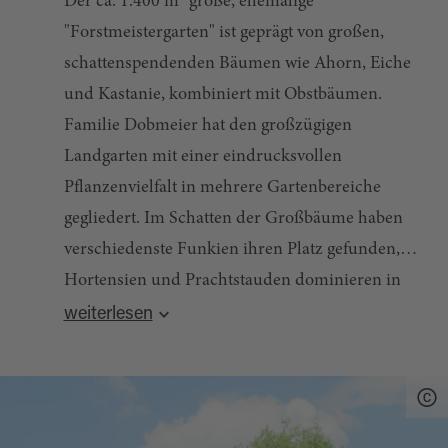
Der ca. 1.400 m² große, ehemalige
"Forstmeistergarten" ist geprägt von großen,
schattenspendenden Bäumen wie Ahorn, Eiche
und Kastanie, kombiniert mit Obstbäumen.
Familie Dobmeier hat den großzügigen
Landgarten mit einer eindrucksvollen
Pflanzenvielfalt in mehrere Gartenbereiche
gegliedert. Im Schatten der Großbäume haben
verschiedenste Funkien ihren Platz gefunden,
Hortensien und Prachtstauden dominieren in
Quelle:
destination.one
, zuletzt geändert am 14.05.2024
sonnigeren Lagen. Die bunte,
weiterlesen
abwechslungsreiche Blütenfülle beginnt im
Frühling mit vielen Tulpen und Narzissen und
setzt sich im Laufe des Jahres mit Rosen,
Blütensträuchern und Stauden fort.