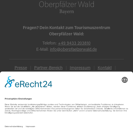
Fragen? Dein Kontakt zum Tourismuszentrum
Oberpfälzer Wald:
Telefon:
+49 9433 203810
E-Mail:
info@oberpfaelzerwald.de
Presse
Partner-Bereich
Impressum
Kontakt
Datenschutz
AGB und Reisebedingungen
Widerruf
Barrierefreiheit