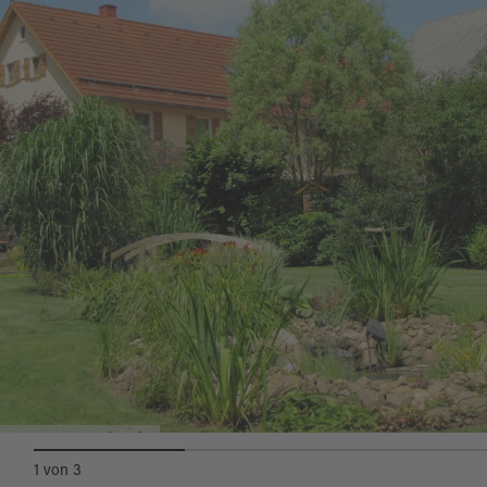
Ein heimischer Findling wurde zum Quellstein
mit sich anschließendem Bachlauf und
Gartenteich, gesäumt von zahlreichen Gräsern,
die sich im Wind wiegen. Lauschige Ecken und
verschiedene Sitzmöglichkeiten laden zum
Verweilen ein.
Das hat Familie Dobmeier dazu bewogen,
diesen Garten in den Sommermonaten als
Biergarten zu nutzen. Gäste genießen die ruhige
Lage mit Blick ins Wiesental und die
bewaldeten Höhenzüge des Oberpfälzer Waldes.
Kinder schätzen den angrenzenden
Kinderspielplatz.
Naturgarten Dobmeier
1
von
3