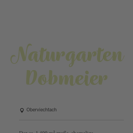
Naturgarten
Dobmeier
Oberviechtach