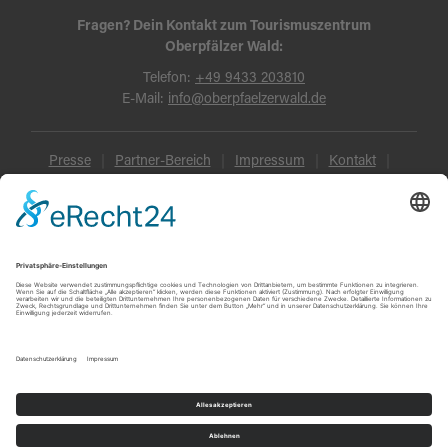
Fragen? Dein Kontakt zum Tourismuszentrum
Oberpfälzer Wald:
Telefon:
+49 9433 203810
E-Mail:
info@oberpfaelzerwald.de
Presse
Partner-Bereich
Impressum
Kontakt
Datenschutz
AGB und Reisebedingungen
Widerruf
Barrierefreiheit