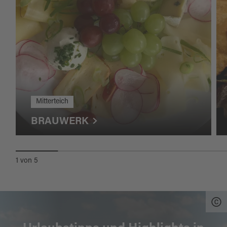
Mitterteich
BRAUWERK
1
von
5