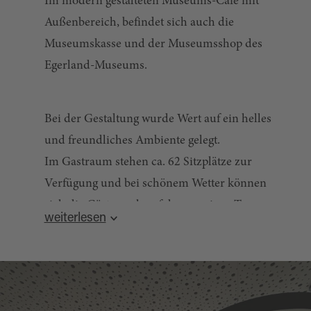
Im modern gestalteten Museums-Café mit
Außenbereich, befindet sich auch die
Museumskasse und der Museumsshop des
Egerland-Museums.
Bei der Gestaltung wurde Wert auf ein helles
und freundliches Ambiente gelegt.
Im Gastraum stehen ca. 62 Sitzplätze zur
Verfügung und bei schönem Wetter können
sich die Gäste auch auf der sonnigen Terrasse
weiterlesen
mit 22 Sitzplätzen auf Kaffee und Kuchen oder
ein Gläschen Sekt ebenso freuen wie auf kleine
Snacks und süße Bowls.
Abwechslungsreiche Frühstücksangebote gibt es