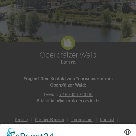
Fragen? Dein Kontakt zum Tourismuszentrum
Oberpfälzer Wald:
Telefon:
+49 9433 203810
E-Mail:
info@oberpfaelzerwald.de
Presse
Partner-Bereich
Impressum
Kontakt
Datenschutz
AGB und Reisebedingungen
Widerruf