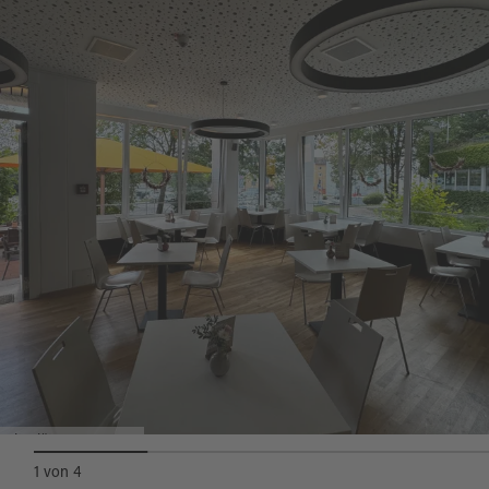
von Freitag bis Sonntag.
Vollständige Barrierefreiheit des Egerland-
Kulturhauses, ein Hublifter ermöglicht den
Ein Saal hinter dem Café bietet Platz für größere
Rollstuhlfahrern auch den Zugang zum
Veranstaltungen.
Museumscafé ermöglicht.
.
Quelle:
destination.one
, zuletzt geändert am 17.04.2025
Sitzplätze Innen.JPG
1
von
4