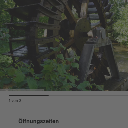
die damals schon einen wesentlichen Beitrag
zur Ernährung, zum Einkommen und dem
Wohlergehen der Bevölkerung leistete.
Da Pfreimd angeblich seinen Ursprung drei
Mühlen zu verdanken hat, weckte das letzte
Mühlrad in der Bruckmühle bereits Ende der
Neunziger Jahre das Interesse des
Heimatkundlichen und Historischen
Arbeitskreises.
Historisches Wasserrad
Das Wasserrad wurde vom Verein "Der
1
von
3
Stadtturm" von 2005 bis 2008 aufwändig
restauriert. Seit 2012 dreht es sich nun im
Öffnungszeiten
Schleifmühlbach. Eine gemütliche Sitzgruppe