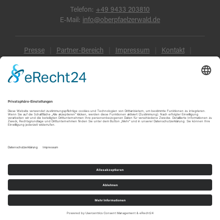
Telefon:
+49 9433 203810
E-Mail:
info@oberpfaelzerwald.de
Presse
Partner-Bereich
Impressum
Kontakt
Datenschutz
AGB und Reisebedingungen
Widerruf
Barrierefreiheit
© Oberpfälzer Wald 2026
Touren
Erlebnisse
Karte