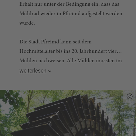
Erhalt nur unter der Bedingung ein, dass das
Mühlrad wieder in Pfreimd aufgestellt werden
würde.
Die Stadt Pfreimd kann seit dem
Hochmittelalter bis ins 20. Jahrhundert vier
Mühlen nachweisen. Alle Mühlen mussten im
Quelle:
destination.one
, zuletzt geändert am 14.05.2024
Laufe ihrer langen und wechselvollen
weiterlesen
Geschichte im letzten Jahrhundert ihren
Betrieb endgültig einstellen. Außer den noch
gebräuchlichen Gebäudenamen für die Mühlen
gab und gibt es im gesamten öffentlichen
Bereich der Stadt aber keinen einzigen Hinweis
auf diese frühe Form der Energiegewinnung,