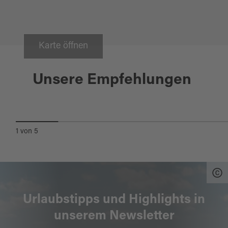
Karte öffnen
Pfreimd
Unsere Empfehlungen
KATH. PFARRKIRCHE MARIÄ
HIMMELFAHRT
1
von
5
Urlaubstipps und Highlights in
unserem Newsletter