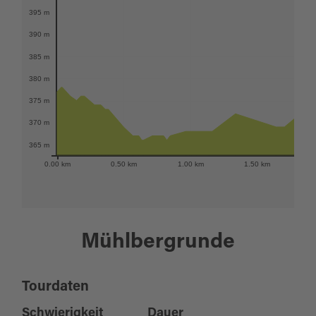
395 m
390 m
385 m
380 m
375 m
370 m
365 m
0.00 km
0.50 km
1.00 km
1.50 km
2
Mühlbergrunde
Tourdaten
Schwierigkeit
Dauer