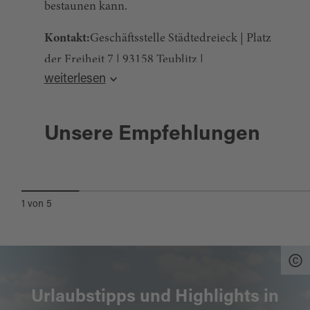
bestaunen kann.
Kontakt:
Geschäftsstelle Städtedreieck | Platz
der Freiheit 7 | 93158 Teublitz |
weiterlesen
www.maxhuette-haidhof.de
Quelle:
tourinfra.com
, zuletzt geändert am 24.02.2023
Teublitz
Unsere Empfehlungen
ESELWEIHERRUNDE
1
von
5
Urlaubstipps und Highlights in