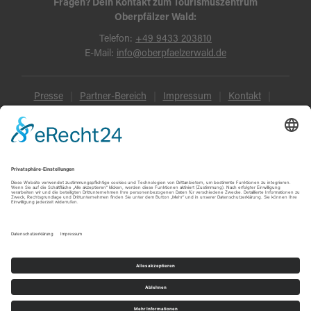
Fragen? Dein Kontakt zum Tourismuszentrum
Oberpfälzer Wald:
Telefon:
+49 9433 203810
E-Mail:
info@oberpfaelzerwald.de
Presse
Partner-Bereich
Impressum
Kontakt
Datenschutz
AGB und Reisebedingungen
Widerruf
Barrierefreiheit
© Oberpfälzer Wald 2026