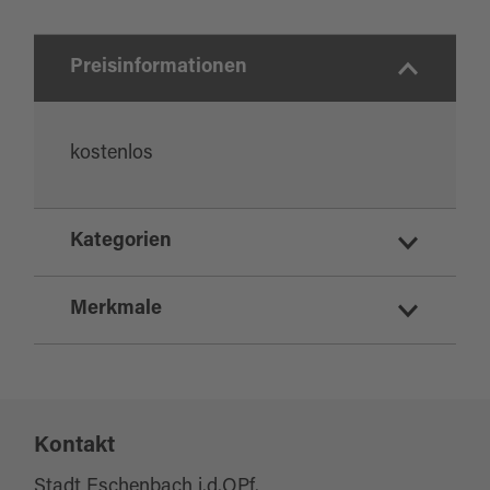
Preisinformationen
kostenlos
Kategorien
Kinderspielplätze
Merkmale
Sport und Freizeit
Eignung
Kontakt
für Schulklassen
für Kinder (3-6 Jahre)
Stadt Eschenbach i.d.OPf.