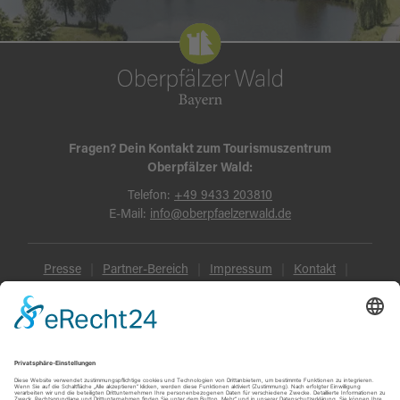
Fragen? Dein Kontakt zum Tourismuszentrum
Oberpfälzer Wald:
Telefon:
+49 9433 203810
E-Mail:
info@oberpfaelzerwald.de
Presse
Partner-Bereich
Impressum
Kontakt
Datenschutz
AGB und Reisebedingungen
Widerruf
Barrierefreiheit