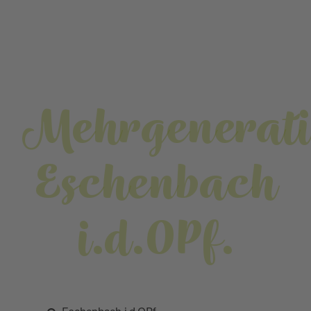
Mehrgenerat
Eschenbach
i.d.OPf.