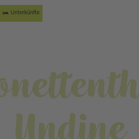
Unterkünfte
nettenth
Undine