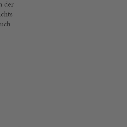
n der
ichts
auch