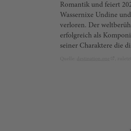
Romantik und feiert 20
Wassernixe Undine und 
verloren. Der weltberü
erfolgreich als Komponis
seiner Charaktere die 
Quelle:
destination.one
, zulet