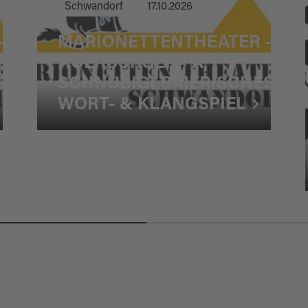
Schwandorf
17.10.2026
-
MARIONETTENTHEATER -
HOERBURGER - A
S
SCHNUBIGLBAIERISCHES
WORT- & KLANGSPIEL