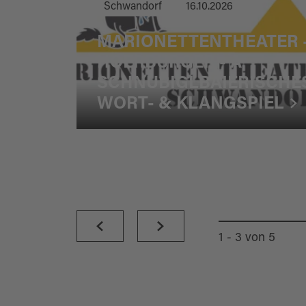
Schwandorf
16.10.2026
MARIONETTENTHEATER 
HOERBURGER - A
SCHNUBIGLBAIERISCHE
WORT- & KLANGSPIEL
1 - 3
von
5