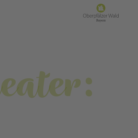
eater: