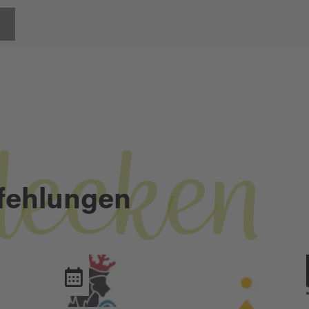
decken
fehlungen