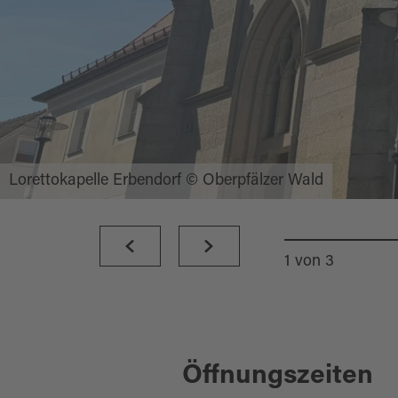
Lorettokapelle Erbendorf © Oberpfälzer Wald
1
von
3
Öffnungszeiten