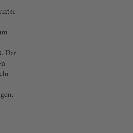
 unter
aum
0. Der
en
eln
agen.