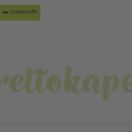
Unterkünfte
rettokape