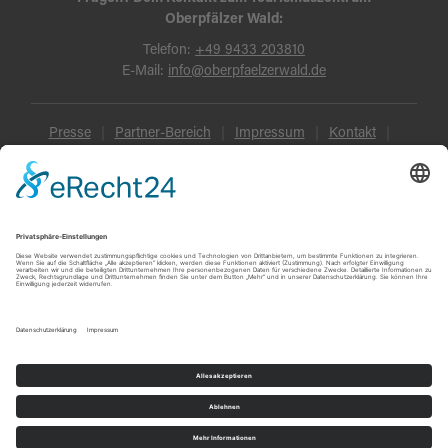
Oberpfälzer Wald:
Telefon:
+49 9433 203810
E-Mail:
info@oberpfaelzerwald.de
Presse
Partner-Bereich
Impressum
Kontakt
Datenschutz
AGB und Reisebedingungen
Widerruf
Barrierefreiheit
© Oberpfälzer Wald 2026