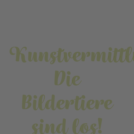
Kunstvermitt
Die
Bildertiere
sind los!