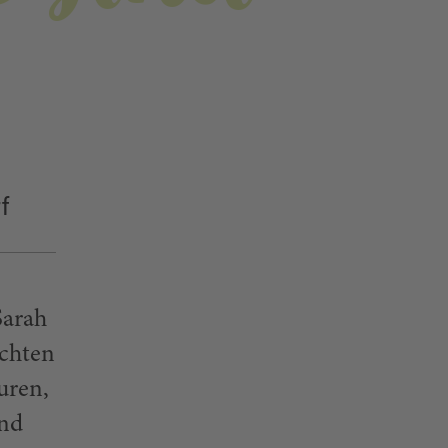
f
Sarah
echten
uren,
end