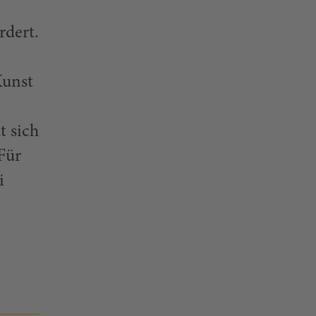
rdert.
Kunst
 sich
Für
i