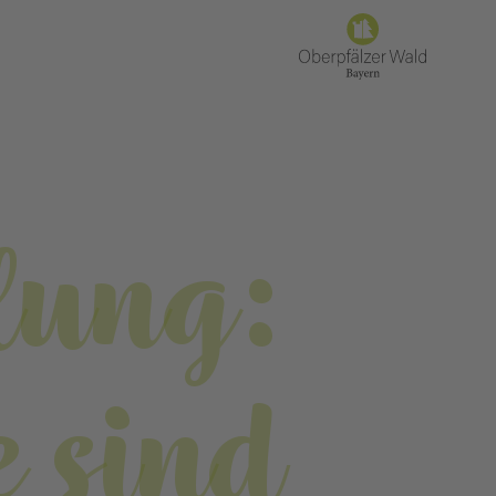
lung:
e sind