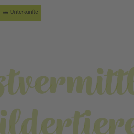
Unterkünfte
tvermitt
ildertier