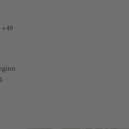
: +49
beginn
g.