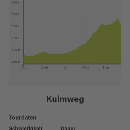
600 m
550 m
500 m
450 m
400 m
350 m
0 km
2 km
4 km
6 km
8 km
10 k
Kulmweg
Tourdaten
Schwierigkeit
Dauer