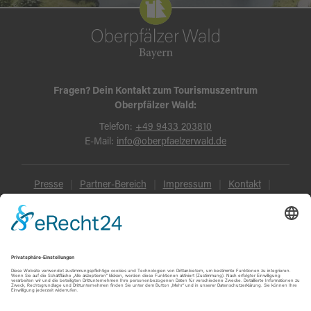
Fragen? Dein Kontakt zum Tourismuszentrum
Oberpfälzer Wald:
Telefon:
+49 9433 203810
E-Mail:
info@oberpfaelzerwald.de
Presse
Partner-Bereich
Impressum
Kontakt
Datenschutz
AGB und Reisebedingungen
Widerruf
Barrierefreiheit