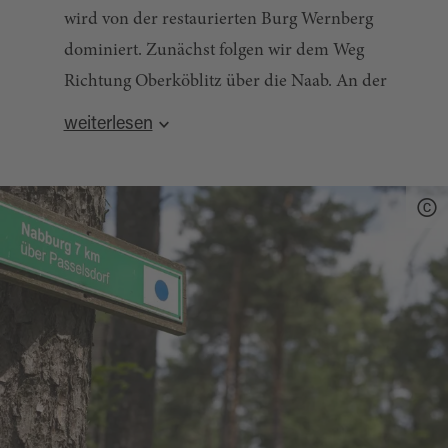
wird von der restaurierten Burg Wernberg
dominiert. Zunächst folgen wir dem Weg
Richtung Oberköblitz über die Naab. An der
Kreuzung kurz nach der Unterführung der
weiterlesen
Bahnlinie biegen wir erst rechts, dann gleich
Quelle:
tourinfra.com
, zuletzt geändert am 03.03.2025
wieder links ab. Wir wandern ortsauswärts
Richtung Kettnitzmühle. Anschließend geht es
durch dichten Wald vorbei an Oberndorf über
den Döllnitzbach nach Friedersdorf. Von hier
aus geht es weiter zum Kulm mit seinem
Aussichtsturm (der Schlüssel ist beim Gasthaus
Zum Kulm hinterlegt). Am Kulm schließt sich
der Kulmweg Nabburg an. Ab jetzt folgen wir
der Markierung "blauer Kreis" zunächst nach