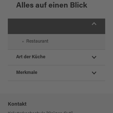
Alles auf einen Blick
Restaurant
Art der Küche
deutsch
Merkmale
international
mediterran
Eignung
sonstiges
vegetarisch
Kontakt
für jedes Wetter
vegan