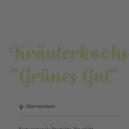
Kräuterkochs
"Grünes Gut"
Oberviechtach