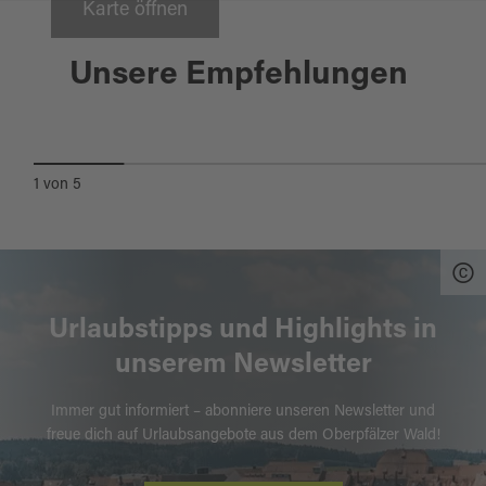
Karte öffnen
Oberviechtach
Unsere Empfehlungen
GASTHAUS DOBMEIER & HUBSIS
BIERGARTEN
1
von
5
Urlaubstipps und Highlights in
unserem Newsletter
Immer gut informiert – abonniere unseren Newsletter und
freue dich auf Urlaubsangebote aus dem Oberpfälzer Wald!