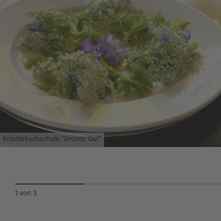
nur vom Grill.
Vom Chef Andy spektakulär zubereitet.
Quelle:
destination.one
, zuletzt geändert am 21.12.2023
Gutscheine verschenken & besonderen
Genuss erleben
Kräuterkochschule "Grünes Gut"
1
von
3