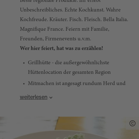
Beste regionale Produkte. Ihr erlebt
Unbeschreibliches. Echte Kochkunst. Wahre
Kochfreude. Kräuter. Fisch. Fleisch. Bella Italia.
Magnifique France. Feiern mit Familie,
Freunden, Firmenevents u.v.m.
Wer hier feiert, hat was zu erzählen!
Grillhütte - die außergewöhnlichste
Hüttenlocation der gesamten Region
Mitmachen ist angesagt rundum Herd und
Arbeitsplatte
weiterlesen
Kochkurse - ran an die Pfanne
Kräuterproduktion, Genussprodukte,
Caterings
Kulinarischer Genuss vom Feinsten - nicht