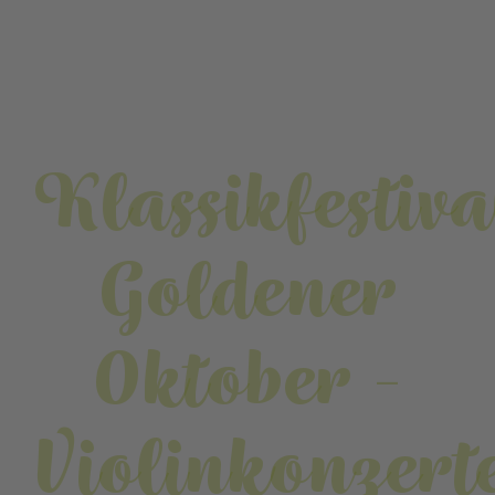
Klassikfestiva
Goldener
Oktober -
Violinkonzert