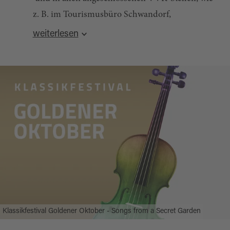
z. B. im Tourismusbüro Schwandorf,
Kirchengasse 1, 09431-45550.
weiterlesen
Bereits gekaufte Karten können nicht
zurückgegeben werden. VVK-Preise zzgl. VVK-
Gebühr.
Einlass eine halbe Stunde vor Beginn.
Quelle:
destination.one
, zuletzt geändert am 12.06.2026
Klassikfestival Goldener Oktober - Songs from a Secret Garden