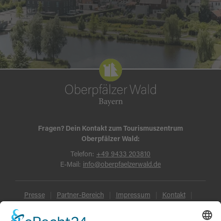
Fragen? Dein Kontakt zum Tourismuszentrum
Oberpfälzer Wald:
Telefon:
+49 9433 203810
E-Mail:
info@oberpfaelzerwald.de
Presse
Partner-Bereich
Impressum
Kontakt
Datenschutz
AGB und Reisebedingungen
Widerruf