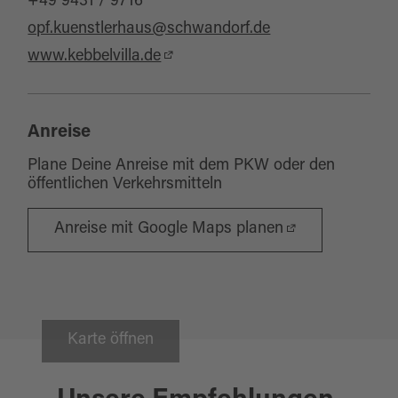
+49 9431 / 9716
opf.kuenstlerhaus@schwandorf.de
www.kebbelvilla.de
Anreise
Plane Deine Anreise mit dem PKW oder den
öffentlichen Verkehrsmitteln
Anreise mit Google Maps planen
Karte öffnen
Schwandorf
19.09.2026
KLASSIKFESTIVAL GOLDENER