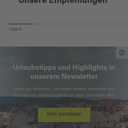
Unsere Empfehlungen
OKTOBER - SONGS FROM A
SECRET GARDEN
1
von
5
Urlaubstipps und Highlights in
unserem Newsletter
Immer gut informiert – abonniere unseren Newsletter und
freue dich auf Urlaubsangebote aus dem Oberpfälzer Wald!
Jetzt anmelden!