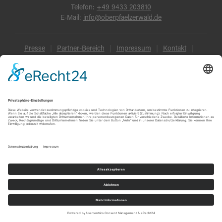
Telefon:
+49 9433 203810
E-Mail:
info@oberpfaelzerwald.de
Presse
Partner-Bereich
Impressum
Kontakt
Datenschutz
AGB und Reisebedingungen
Widerruf
Barrierefreiheit
© Oberpfälzer Wald 2026
Touren
Erlebnisse
Karte