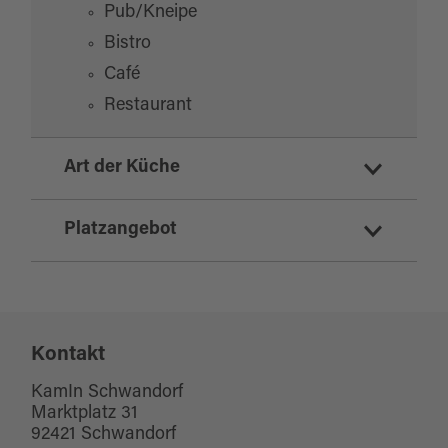
Pub/Kneipe
Bistro
Café
Restaurant
Art der Küche
deutsch
Platzangebot
mediterran
Sitzplätze Innenbereich:
50
Kontakt
Sitzplätze Außenbereich:
30
KamIn Schwandorf
Marktplatz 31
92421 Schwandorf