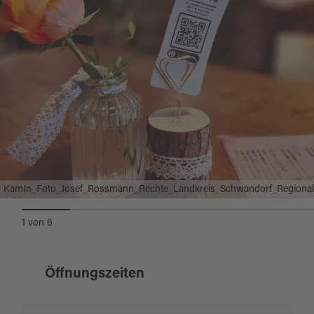
KamIn_Foto_Josef_Rossmann_Rechte_Landkreis_Schwandorf_Regional
(5).jpg
1
von
6
Öffnungszeiten