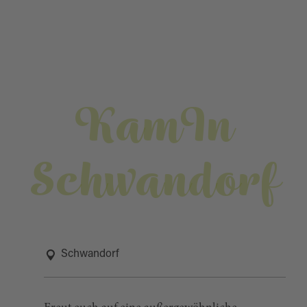
KamIn
Schwandorf
Schwandorf