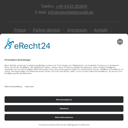
Telefon:
+49 9433 203810
E-Mail:
info@oberpfaelzerwald.de
Presse
Partner-Bereich
Impressum
Kontakt
Datenschutz
AGB und Reisebedingungen
Widerruf
Barrierefreiheit
© Oberpfälzer Wald 2026
Touren
Erlebnisse
Karte