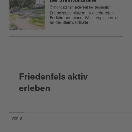
der Steinwaldhalle
Öffnungszeiten:
jederzeit frei zugänglich
Erlebnisspielplatz mit Kletterkarpfen
Fridolin und einem Wasserspielbereich
an der Steinwaldhalle
Friedenfels aktiv
Wiesau
erleben
STEINWALD-STIFTLAND-TOUR
1
von
8