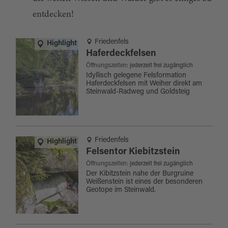
Friedenfels bietet eine einzigartige Gelegenheit,
entdecken!
fernab von Massentourismus, die Schönheit der
Friedenfels
Natur zu entdecken und dabei die lokale Kultur
Highlight
Haferdeckfelsen
zu erleben.
Öffnungszeiten:
jederzeit frei zugänglich
Idyllisch gelegene Felsformation
Haferdeckfelsen mit Weiher direkt am
Steinwald-Radweg und Goldsteig
Friedenfels
Highlight
Felsentor Kiebitzstein
Öffnungszeiten:
jederzeit frei zugänglich
Der Kibitzstein nahe der Burgruine
Weißenstein ist eines der besonderen
Geotope im Steinwald.