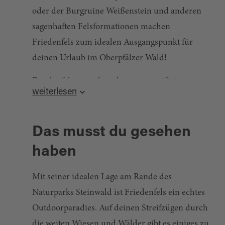
oder der Burgruine Weißenstein und anderen
sagenhaften Felsformationen machen
Friedenfels zum idealen Ausgangspunkt für
deinen Urlaub im Oberpfälzer Wald!
Friedenfels ist zudem das erste zertifizierte
weiterlesen
Naturerlebnisdorf. Naturerlebnisdörfer stehen
für ein nachhaltiges und sanftes
Tourismuskonzept, das den Menschen und die
Das musst du gesehen
Natur in Einklang bringt. Die ursprünglich
haben
belassene Natur mit natürlichen Bachläufen,
Felstürmen, Teiche, Wäldern und
Mit seiner idealen Lage am Rande des
Hangterrassen bietet einen wertvollen
Naturparks Steinwald ist Friedenfels ein echtes
Rückzugsort, um dem hektischen Alltag zu
Outdoorparadies. Auf deinen Streifzügen durch
entfliehen und neue Energie zu tanken.
die weiten Wiesen und Wälder gibt es einiges zu