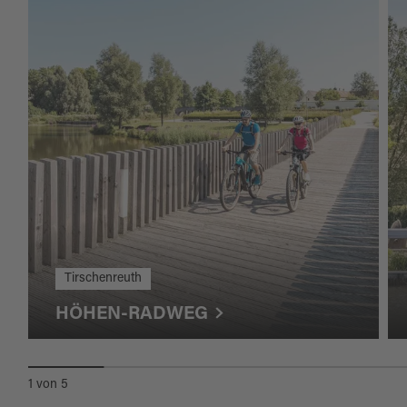
Tirschenreuth
HÖHEN-RADWEG
1
von
5