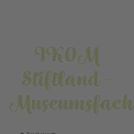
IKOM
Stiftland -
Museumsfachs