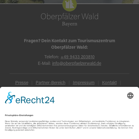
Fragen? Dein Kontakt zum Tourismuszentrum
Oberpfälzer Wald:
Telefon:
+49 9433 203810
E-Mail:
info@oberpfaelzerwald.de
Presse
Partner-Bereich
Impressum
Kontakt
Datenschutz
AGB und Reisebedingungen
Widerruf
Barrierefreiheit