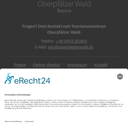
Fragen? Dein Kontakt zum Tourismuszentrum
Oberpfälzer Wald:
Telefon:
+49 9433 203810
E-Mail:
info@oberpfaelzerwald.de
Presse
Partner-Bereich
Impressum
Kontakt
Datenschutz
AGB und Reisebedingungen
Widerruf
Barrierefreiheit