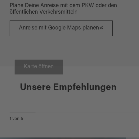
Plane Deine Anreise mit dem PKW oder den
öffentlichen Verkehrsmitteln
Anreise mit Google Maps planen
Karte öffnen
Windischeschenbach
OBERPFÄLZER RADL-WELT -
Unsere Empfehlungen
ERLEBNISWELT VULKANE UND
ERDGESCHICHTE
1
von
5