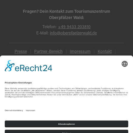
Fragen? Dein Kontakt zum Tourismuszentrum
Oberpfälzer Wald:
Telefon:
+49 9433 203810
E-Mail:
info@oberpfaelzerwald.de
Presse
Partner-Bereich
Impressum
Kontakt
Datenschutz
AGB und Reisebedingungen
Widerruf
Barrierefreiheit