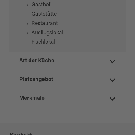
Gasthof
Gaststätte
Restaurant
Ausflugslokal
Fischlokal
Art der Küche
deutsch
Platzangebot
regionale Küche
Merkmale
Sitzplätze Innenbereich:
40
Sitzplätze Außenbereich:
0
Eignung