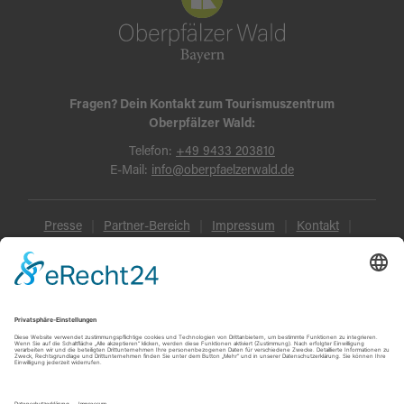
Fragen? Dein Kontakt zum Tourismuszentrum
Oberpfälzer Wald:
Telefon:
+49 9433 203810
E-Mail:
info@oberpfaelzerwald.de
Presse
Partner-Bereich
Impressum
Kontakt
Datenschutz
AGB und Reisebedingungen
Widerruf
Barrierefreiheit