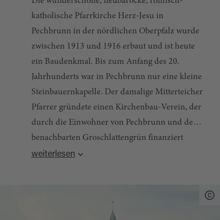
Die wunderschöne, neubarocke, römisch-
katholische Pfarrkirche Herz-Jesu in
Pechbrunn in der nördlichen Oberpfalz wurde
zwischen 1913 und 1916 erbaut und ist heute
ein Baudenkmal. Bis zum Anfang des 20.
Jahrhunderts war in Pechbrunn nur eine kleine
Steinbauernkapelle. Der damalige Mitterteicher
Pfarrer gründete einen Kirchenbau-Verein, der
durch die Einwohner von Pechbrunn und dem
benachbarten Groschlattengrün finanziert
wurde. Die feierliche Grundsteinlegung durch
weiterlesen
Am 7. Dezember 1913 war die kirchliche Weihe
den Lehrer Andreas Kammerer wurde am 6.
der neuen Kirche durch den Mitterteicher
Juli 1913 vollzogen.
Pfarrer Josef Mayer, zu dessen Pfarrei
Pechbrunn bis in die 1960er Jahre gehörte.