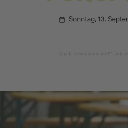
Sonntag, 13. Sept
Quelle:
destination.one
, zulet