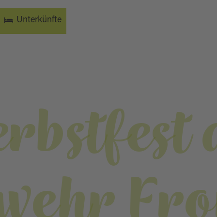
Unterkünfte
rbstfest 
wehr Fr