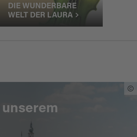
DIE WUNDERBARE
KL
WELT DER LAURA
FE
n unserem