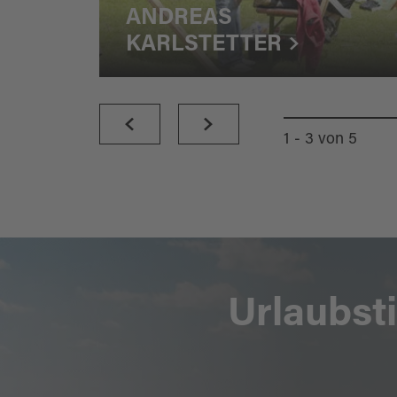
ANDREAS
KARLSTETTER
1 - 3
von
5
Urlaubst