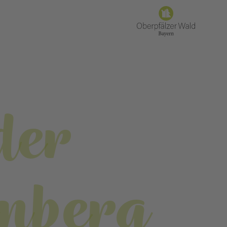
der
onberg