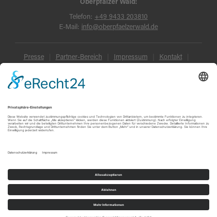
Oberpfälzer Wald:
Telefon:
+49 9433 203810
E-Mail:
info@oberpfaelzerwald.de
Presse
Partner-Bereich
Impressum
Kontakt
Datenschutz
AGB und Reisebedingungen
Widerruf
Barrierefreiheit
© Oberpfälzer Wald 2026