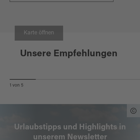
Waidhaus
Karte öffnen
DREIFALTIGKEITSKAPELLE -
ÖKUMENISCHE
Unsere Empfehlungen
AUTOBAHNKIRCHE UND
RADWEGEKIRCHE
1
von
5
Urlaubstipps und Highlights in
unserem Newsletter