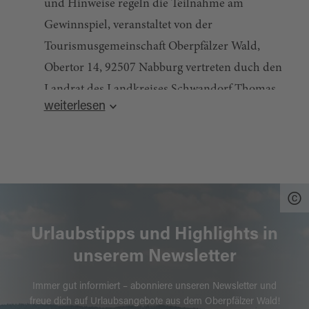
und Hinweise regeln die Teilnahme am
Gewinnspiel, veranstaltet von der
Tourismusgemeinschaft Oberpfälzer Wald,
Obertor 14, 92507 Nabburg vertreten duch den
Landrat des Landkreises Schwandorf Thomas
weiterlesen
Ebeling, Wackersdorfer Straße 80, 92421
KENNER
Schwandorf (nachfolgend als „Veranstalter“
bezeichnet) und die Erhebung, Verarbeitung
und Nutzung der Daten, die die Teilnehmer im
1.2
Das Gewinnspiel wird veranstaltet vom
Zusammenhang mit der Teilnahme am
10.03.2026 um 10:00 Uhr bis 09.04.2026 um
Gewinnspiel übermitteln.
23:59 Uhr.
Urlaubstipps und Highlights in
unserem Newsletter
1.3
Mit der Teilnahme erklären sich die
Teilnehmer mit den nachfolgend aufgeführten
Immer gut informiert – abonniere unseren Newsletter und
Bedingungen einverstanden.
freue dich auf Urlaubsangebote aus dem Oberpfälzer Wald!