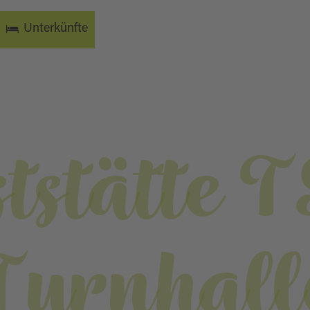
Unterkünfte
tstätte 
Turnhall