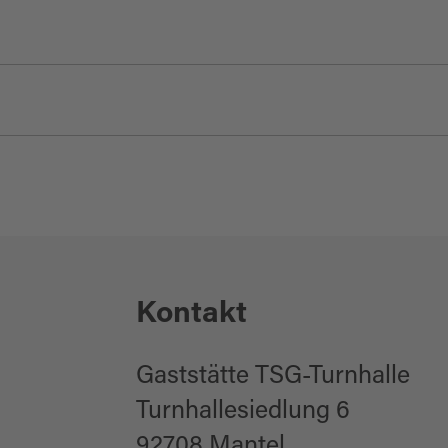
ch:
295
ich:
40
g/Einrichtung
Kontakt
Gaststätte TSG-Turnhalle
Turnhallesiedlung 6
92708 Mantel