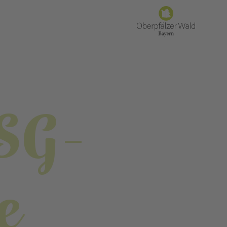
TSG-
e