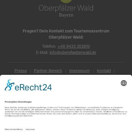
Fragen? Dein Kontakt zum Tourismuszentrum
Oberpfälzer Wald:
Telefon:
+49 9433 203810
E-Mail:
info@oberpfaelzerwald.de
Presse
Partner-Bereich
Impressum
Kontakt
Datenschutz
AGB und Reisebedingungen
Widerruf
Barrierefreiheit