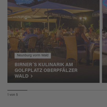
Neunburg vorm Wald
BIRNER´S KULINARIK AM
GOLFPLATZ OBERPFÄLZER
WALD
1
von
5