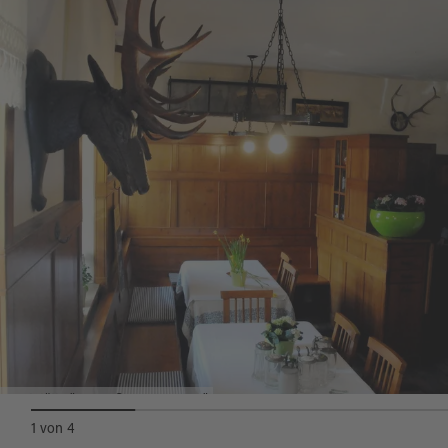
Gaststätte "SCHIEßL-TAFFERNE"
1
von
4