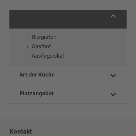
Biergarten
Gasthof
Ausflugslokal
Art der Küche
deutsch
Platzangebot
vegetarisch
regionale Küche
Sitzplätze Innenbereich:
130
Kontakt
Sitzplätze Außenbereich:
100