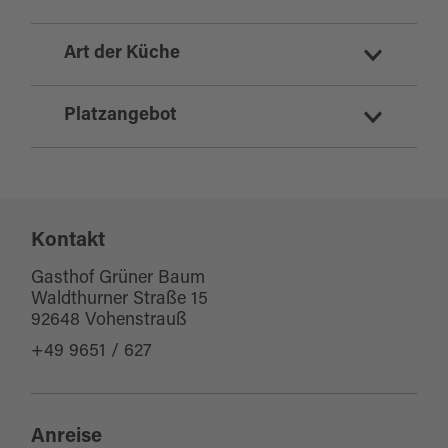
Gasthof
Art der Küche
Gaststätte
deutsch
Platzangebot
Sitzplätze Innenbereich:
100
Kontakt
Sitzplätze Außenbereich:
0
Gasthof Grüner Baum
Waldthurner Straße 15
92648 Vohenstrauß
+49 9651 / 627
Anreise