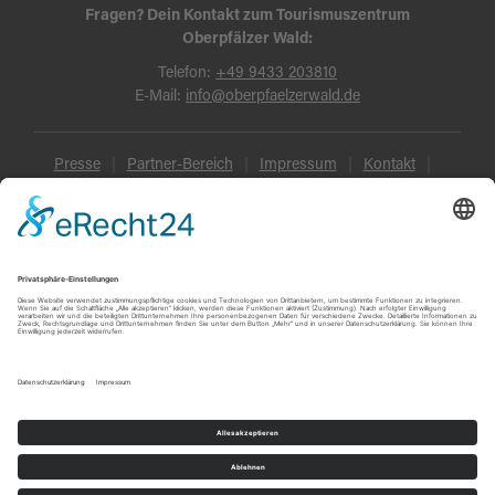
Fragen? Dein Kontakt zum Tourismuszentrum
Oberpfälzer Wald:
Telefon:
+49 9433 203810
E-Mail:
info@oberpfaelzerwald.de
Presse
Partner-Bereich
Impressum
Kontakt
Datenschutz
AGB und Reisebedingungen
Widerruf
Barrierefreiheit
© Oberpfälzer Wald 2026