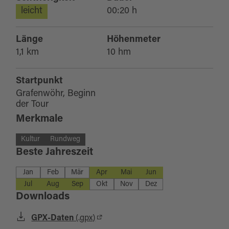
leicht
00:20 h
Länge
Höhenmeter
1,1 km
10 hm
Startpunkt
Grafenwöhr, Beginn
der Tour
Merkmale
Kultur
Rundweg
Beste Jahreszeit
Jan
Feb
Mär
Apr
Mai
Jun
Jul
Aug
Sep
Okt
Nov
Dez
Downloads
GPX-Daten
(.gpx)