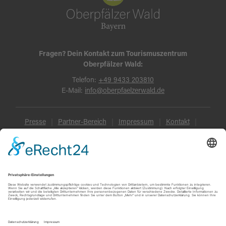
Fragen? Dein Kontakt zum Tourismuszentrum
Oberpfälzer Wald:
Telefon:
+49 9433 203810
E-Mail:
info@oberpfaelzerwald.de
Presse
Partner-Bereich
Impressum
Kontakt
Datenschutz
AGB und Reisebedingungen
Widerruf
Barrierefreiheit