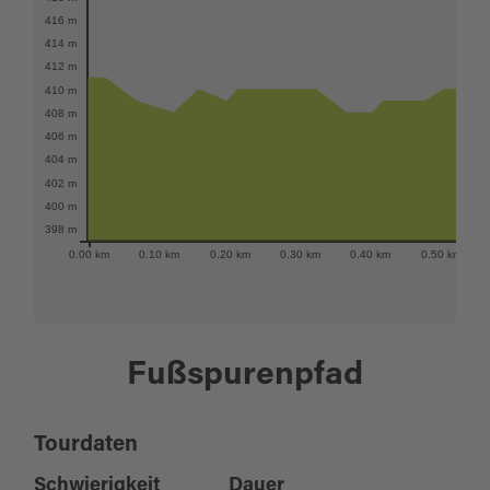
416 m
414 m
412 m
410 m
408 m
406 m
404 m
402 m
400 m
398 m
0.00 km
0.10 km
0.20 km
0.30 km
0.40 km
0.50 km
Fußspurenpfad
Tourdaten
Schwierigkeit
Dauer