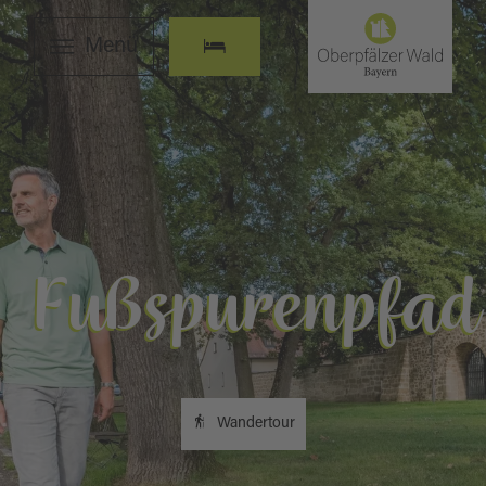
Menü
Fußspurenpfad
Wandertour