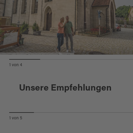
Quelle:
tourinfra.com
, zuletzt geändert am 12.02.2025
Mariä Himmelfahrts Kirche Grafenwöhr
1
von
4
Grafenwöhr
Unsere Empfehlungen
RÄTSELWEG
1
von
5