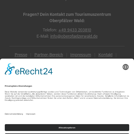
Fragen? Dein Kontakt zum Tourismuszentrum
Oberpfälzer Wald:
Telefon:
+49 9433 203810
E-Mail:
info@oberpfaelzerwald.de
Presse
Partner-Bereich
Impressum
Kontakt
Datenschutz
AGB und Reisebedingungen
Widerruf
Barrierefreiheit