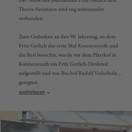
Der Name des Journalisten Fritz Gerlich und
Theres Neumann sind eng miteinander
verbunden.
Zum Gedenken an den 90. Jahrestag, an dem
Fritz Gerlich das erste Mal Konnersreuth und
die Resl besuchte, wurde vor dem Pfarrhof in
Konnersreuth ein Fritz Gerlich-Denkmal
aufgestellt und von Bischof Rudolf Voderholzer
gesegnet.
Quelle:
destination.one
, zuletzt geändert am 11.03.2025
Fritz Gerlich, der vor genau 90 Jahren erstmals
weiterlesen
am 15. September 1927 im Pfarrhaus mit
Therese Neumann zusammentraf. Gerlich war
damals Chefredakteur der Münchner Neuesten
Nachrichten. Vier Jahre später schrieb Gerlich,