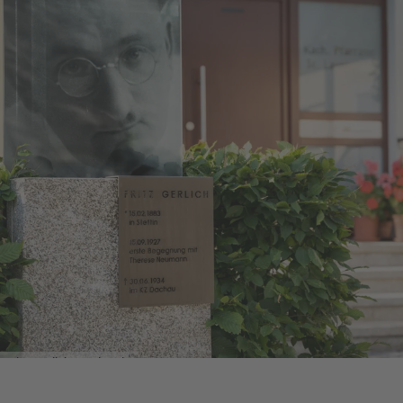
„ich habe vielerlei wieder gut zu machen, ich
habe viele Fehler gemacht. Nur der Herrgott
wird mir meine Fehler verzeihen“. Am 2. April
1931 schrieb er den Artikel über Therese
Neumann, der europaweit für großes Aufsehen
sorgte und in 26 Sprachen übersetzt wurde.
Gerlich wollte der Wahrheit auf die Spur
kommen und reiste gleich mehrmals nach
Konnersreuth.
Fritz-Gerlich-Denkmal