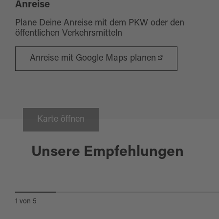
Anreise
Plane Deine Anreise mit dem PKW oder den
öffentlichen Verkehrsmitteln
Anreise mit Google Maps planen
Karte öffnen
Windischeschenbach
Unsere Empfehlungen
KOMMUNBRAUHAUS
NEUHAUS
1
von
5