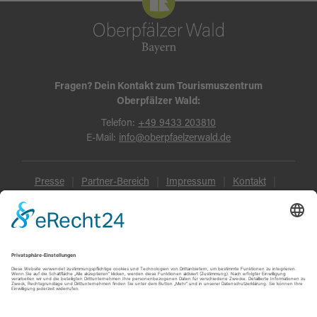
Fragen? Dein Kontakt zum Tourismuszentrum
Oberpfälzer Wald:
Telefon:
+49 9433 203810
E-Mail:
info@oberpfaelzerwald.de
Presse
Partner-Bereich
Impressum
Kontakt
Datenschutz
AGB und Reisebedingungen
Widerruf
Barrierefreiheit