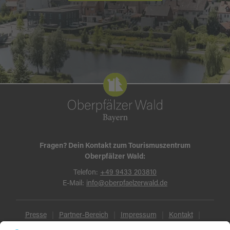
Fragen? Dein Kontakt zum Tourismuszentrum
Oberpfälzer Wald:
Telefon:
+49 9433 203810
E-Mail:
info@oberpfaelzerwald.de
Presse
Partner-Bereich
Impressum
Kontakt